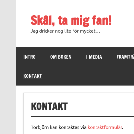
Skip
to
content
Skål, ta mig fan!
Jag dricker nog lite för mycket…
INTRO
OM BOKEN
I MEDIA
FRAMTR
KONTAKT
KONTAKT
Torbjörn kan kontaktas via
kontaktformulär
.