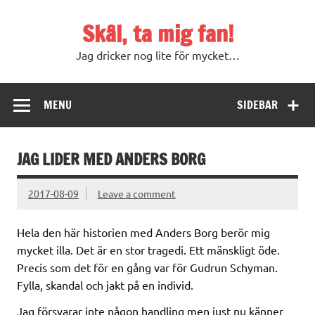
Skip
to
Skål, ta mig fan!
content
Jag dricker nog lite för mycket…
MENU
SIDEBAR
JAG LIDER MED ANDERS BORG
2017-08-09
Leave a comment
Hela den här historien med Anders Borg berör mig
mycket illa. Det är en stor tragedi. Ett mänskligt öde.
Precis som det för en gång var för Gudrun Schyman.
Fylla, skandal och jakt på en individ.
Jag försvarar inte någon handling men just nu känner