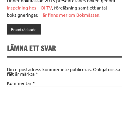
Under bokmässan 2015 presenterades boken genom
inspelning hos HOI-TV
, föreläsning samt ett antal
boksigneringar.
Här finns mer om Bokmässan
.
Framträdande
LÄMNA ETT SVAR
Din e-postadress kommer inte publiceras.
Obligatoriska
fält är märkta
*
Kommentar
*