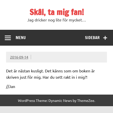
Skip
to
Skål, ta mig fan!
content
Jag dricker nog lite för mycket…
MENU
SIDEBAR
2016-09-14
Det är nästan kusligt. Det känns som om boken är
skriven just för mig. Har du sett rakt in i mig?!
//Jan
WordPress Theme: Dynamic News by ThemeZee.