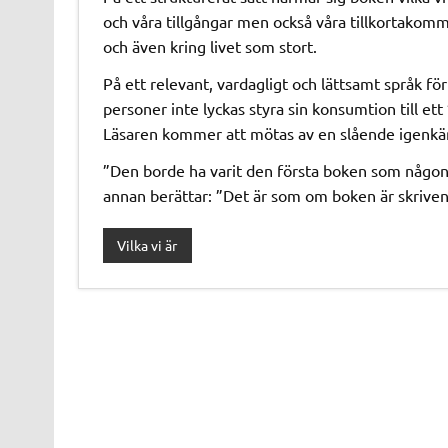
och våra tillgångar men också våra tillkortakomm
och även kring livet som stort.
På ett relevant, vardagligt och lättsamt språk f
personer inte lyckas styra sin konsumtion till et
Läsaren kommer att mötas av en slående igenkän
”Den borde ha varit den första boken som någonsi
annan berättar: ”Det är som om boken är skriven ju
Vilka vi är