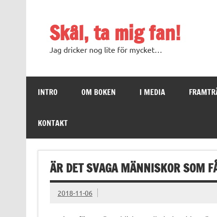
Skip
to
content
Skål, ta mig fan!
Jag dricker nog lite för mycket…
INTRO
OM BOKEN
I MEDIA
FRAMTR
KONTAKT
ÄR DET SVAGA MÄNNISKOR SOM F
2018-11-06