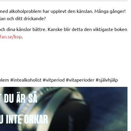
 med alkoholproblem har upplevt den känslan. Många gånger!
lan och ditt drickande?
v och dina känslor bättre. Kanske blir detta den viktigaste boken
fan.se/kop
.
em #intealkoholist #vitperiod #vitaperioder #självhjälp