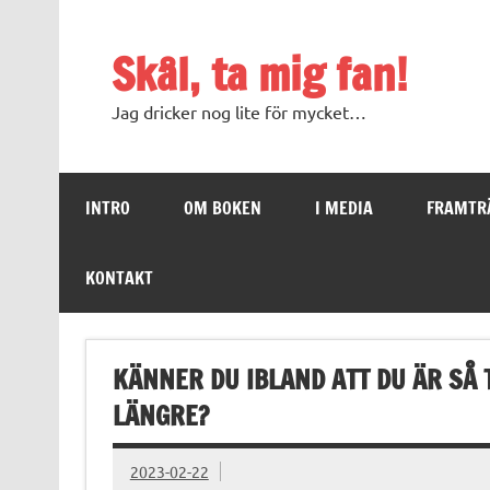
Skip
to
content
Skål, ta mig fan!
Jag dricker nog lite för mycket…
INTRO
OM BOKEN
I MEDIA
FRAMTR
KONTAKT
KÄNNER DU IBLAND ATT DU ÄR SÅ T
LÄNGRE?
2023-02-22