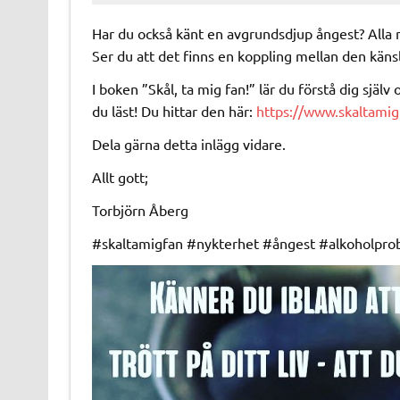
Har du också känt en avgrundsdjup ångest? Alla
Ser du att det finns en koppling mellan den käns
I boken ”Skål, ta mig fan!” lär du förstå dig själ
du läst! Du hittar den här:
https://www.skaltamig
Dela gärna detta inlägg vidare.
Allt gott;
Torbjörn Åberg
#skaltamigfan #nykterhet #ångest #alkoholprobl