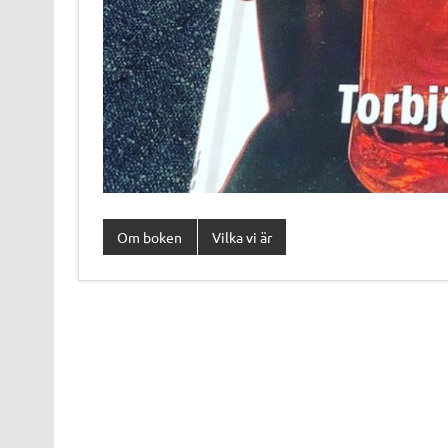
Om boken
Vilka vi är